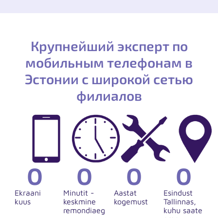
Крупнейший эксперт по
мобильным телефонам в
Эстонии с широкой сетью
филиалов
0
0
0
0
Ekraani
Minutit -
Aastat
Esindust
kuus
keskmine
kogemust
Tallinnas,
remondiaeg
kuhu saate