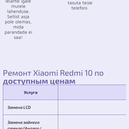
leiame igale
tasuta teise
murele
telefoni.
lahenduse.
Sellist asja
pole olemas,
mida
parandada ei
saa!
Ремонт Xiaomi Redmi 10 по
доступным ценам
Услуга
Замена LCD
Замена заднего
стекла (Аналог/