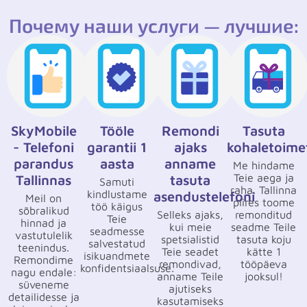
Почему наши услуги — лучшие:
SkyMobile
Tööle
Remondi
Tasuta
- Telefoni
garantii 1
ajaks
kohaletoime
parandus
aasta
anname
Me hindame
Teie aega ja
Tallinnas
tasuta
Samuti
raha. Tallinna
kindlustame
asendustelefoni
Meil on
piires toome
töö käigus
sõbralikud
Selleks ajaks,
remonditud
Teie
hinnad ja
kui meie
seadme Teile
seadmesse
vastutulelik
spetsialistid
tasuta koju
salvestatud
teenindus.
Teie seadet
kätte 1
isikuandmete
Remondime
remondivad,
tööpäeva
konfidentsiaalsuse.
nagu endale:
anname Teile
jooksul!
süveneme
ajutiseks
detailidesse ja
kasutamiseks