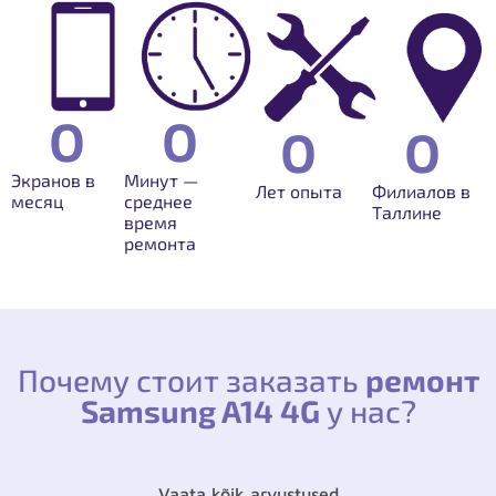
0
0
0
0
Экранов в
Минут —
Лет опыта
Филиалов в
месяц
среднее
Таллине
время
ремонта
Почему стоит заказать
ремонт
Samsung A14 4G
у нас?
Vaata kõik arvustused