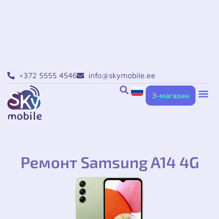
+372 5555 4546
info@skymobile.ee
Э-магазин
Ремонт iPho
Ремонт Sa
Ремонт Xiaomi в
Ремонт Huawei в
Другие усл
Ремонт Samsung A14 4G