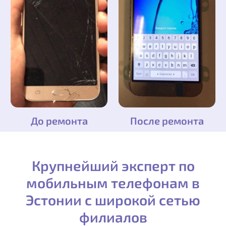
До ремонта
После ремонта
Крупнейший эксперт по
мобильным телефонам в
Эстонии с широкой сетью
филиалов