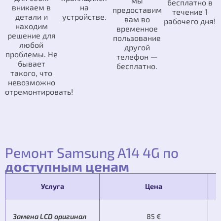
мы
бесплатно в
вникаем в
на
предоставим
течение 1
детали и
устройстве.
вам во
рабочего дня!
находим
временное
решение для
пользование
любой
другой
проблемы. Не
телефон —
бывает
бесплатно.
такого, что
невозможно
отремонтировать!
Ремонт Samsung A14 4G по
доступным ценам
Услуга
Цена
Замена LCD оригинал
85 €