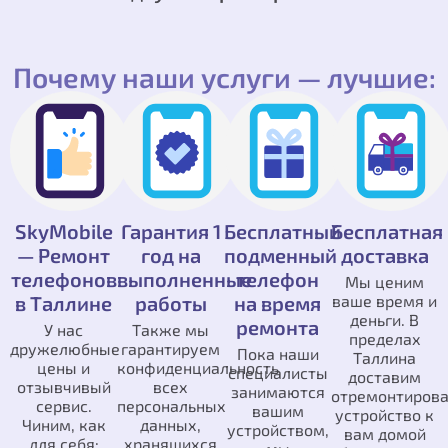
Почему наши услуги — лучшие:
SkyMobile
Гарантия 1
Бесплатный
Бесплатная
— Ремонт
год на
подменный
доставка
телефонов
выполненные
телефон
Мы ценим
в Таллине
работы
на время
ваше время и
деньги. В
ремонта
У нас
Также мы
пределах
дружелюбные
гарантируем
Пока наши
Таллина
цены и
конфиденциальность
специалисты
доставим
отзывчивый
всех
занимаются
отремонтиров
сервис.
персональных
вашим
устройство к
Чиним, как
данных,
устройством,
вам домой
для себя:
хранящихся