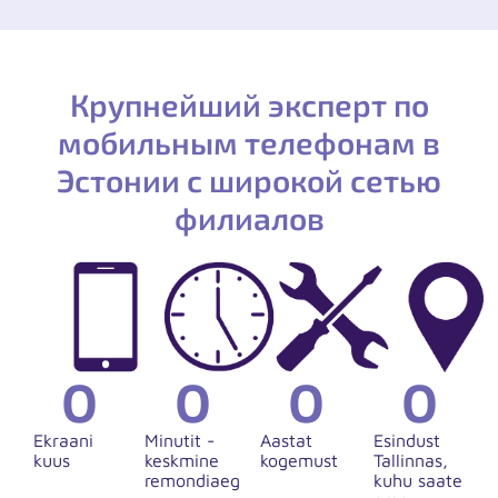
Крупнейший эксперт по
мобильным телефонам в
Эстонии с широкой сетью
филиалов
0
0
0
0
Ekraani
Minutit -
Aastat
Esindust
kuus
keskmine
kogemust
Tallinnas,
remondiaeg
kuhu saate