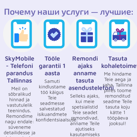
Почему наши услуги — лучшие:
SkyMobile
Tööle
Remondi
Tasuta
- Telefoni
garantii 1
ajaks
kohaletoime
parandus
aasta
anname
Me hindame
Teie aega ja
Tallinnas
tasuta
Samuti
raha. Tallinna
kindlustame
asendustelefoni
Meil on
piires toome
töö käigus
sõbralikud
Selleks ajaks,
remonditud
Teie
hinnad ja
kui meie
seadme Teile
seadmesse
vastutulelik
spetsialistid
tasuta koju
salvestatud
teenindus.
Teie seadet
kätte 1
isikuandmete
Remondime
remondivad,
tööpäeva
konfidentsiaalsuse.
nagu endale:
anname Teile
jooksul!
süveneme
ajutiseks
detailidesse ja
kasutamiseks