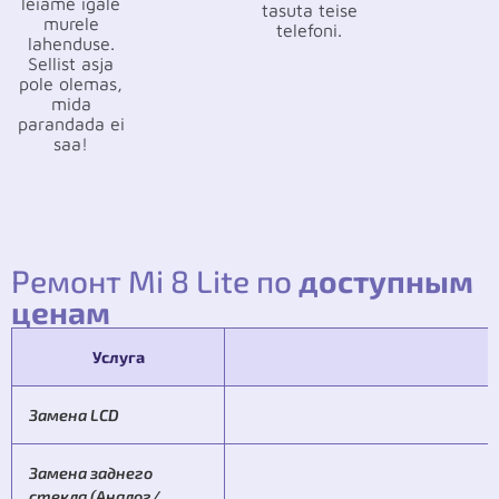
leiame igale
tasuta teise
murele
telefoni.
lahenduse.
Sellist asja
pole olemas,
mida
parandada ei
saa!
Ремонт Mi 8 Lite по
доступным
ценам
Услуга
Замена LCD
Замена заднего
стекла (Аналог/