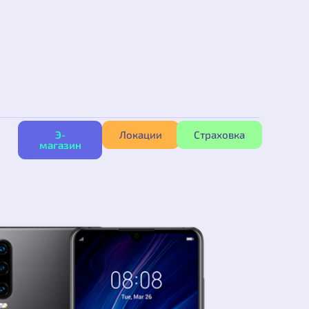
Э-
Локации
Страховка
магазин