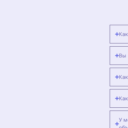
Как
Вы 
Как
Как
У м
объ