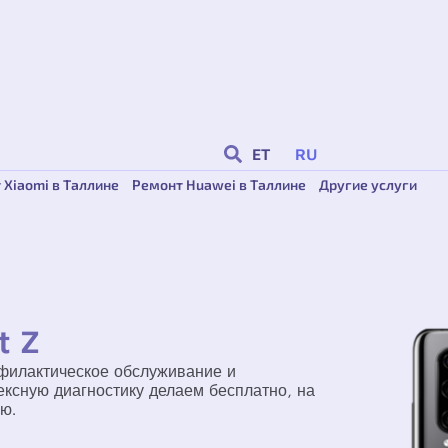
ET
RU
 Xiaomi в Таллине
Ремонт Huawei в Таллине
Другие услуги
t Z
филактическое обслуживание и
ксную диагностику делаем бесплатно, на
ю.