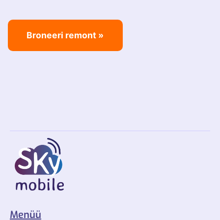
Broneeri remont »
Menüü