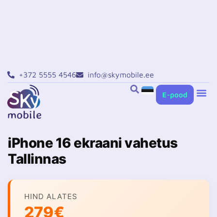
+372 5555 4546
info@skymobile.ee
E-pood
Xiaomi remont T
Huawei remont T
iPhone 16 ekraani vahetus
Tallinnas
HIND ALATES
279€