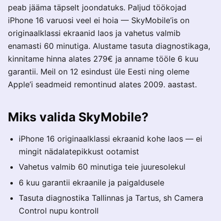
peab jääma täpselt joondatuks. Paljud töökojad
iPhone 16 varuosi veel ei hoia — SkyMobile’is on
originaalklassi ekraanid laos ja vahetus valmib
enamasti 60 minutiga. Alustame tasuta diagnostikaga,
kinnitame hinna alates 279€ ja anname tööle 6 kuu
garantii. Meil on 12 esindust üle Eesti ning oleme
Apple’i seadmeid remontinud alates 2009. aastast.
Miks valida SkyMobile?
iPhone 16 originaalklassi ekraanid kohe laos — ei
mingit nädalatepikkust ootamist
Vahetus valmib 60 minutiga teie juuresolekul
6 kuu garantii ekraanile ja paigaldusele
Tasuta diagnostika Tallinnas ja Tartus, sh Camera
Control nupu kontroll