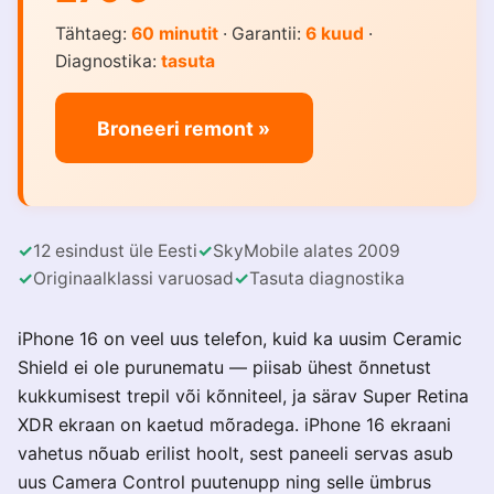
Tähtaeg:
60 minutit
· Garantii:
6 kuud
·
Diagnostika:
tasuta
Broneeri remont »
12 esindust üle Eesti
SkyMobile alates 2009
Originaalklassi varuosad
Tasuta diagnostika
iPhone 16 on veel uus telefon, kuid ka uusim Ceramic
Shield ei ole purunematu — piisab ühest õnnetust
kukkumisest trepil või kõnniteel, ja särav Super Retina
XDR ekraan on kaetud mõradega. iPhone 16 ekraani
vahetus nõuab erilist hoolt, sest paneeli servas asub
uus Camera Control puutenupp ning selle ümbrus