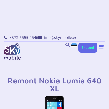
+372 5555 4546
info@skymobile.ee
E-pood
Xiaomi remont T
Huawei remont T
Remont Nokia Lumia 640
XL