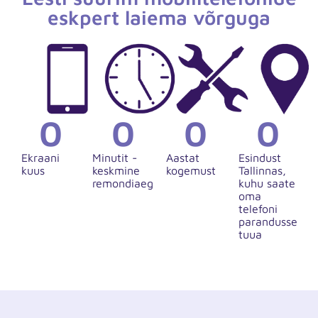
eskpert laiema võrguga
0
0
0
0
Ekraani
Minutit -
Aastat
Esindust
kuus
keskmine
kogemust
Tallinnas,
remondiaeg
kuhu saate
oma
telefoni
parandusse
tuua