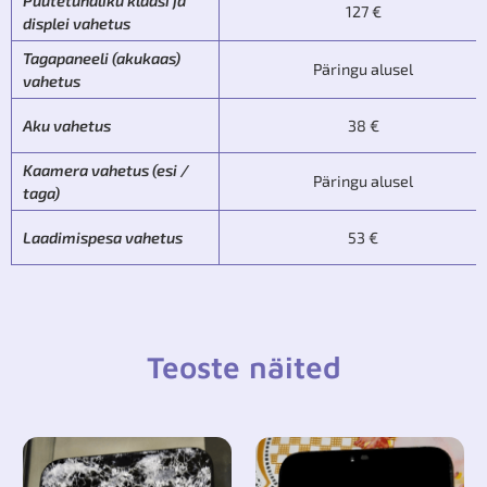
Puutetundliku klaasi ja
127 €
displei vahetus
Tagapaneeli (akukaas)
Päringu alusel
vahetus
Aku vahetus
38 €
Kaamera vahetus (esi /
Päringu alusel
taga)
Laadimispesa vahetus
53 €
Teoste näited