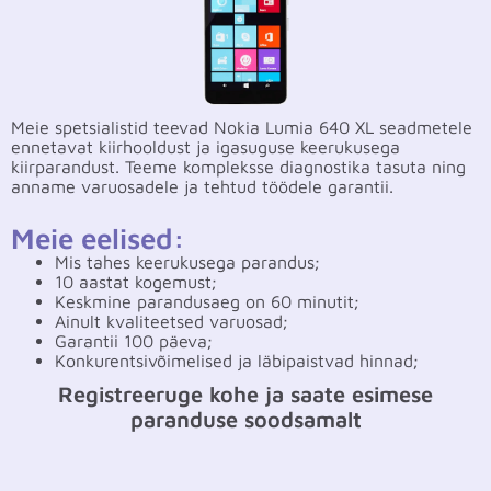
Meie spetsialistid teevad Nokia Lumia 640 XL seadmetele
ennetavat kiirhooldust ja igasuguse keerukusega
kiirparandust. Teeme kompleksse diagnostika tasuta ning
anname varuosadele ja tehtud töödele garantii.
Meie eelised:
Mis tahes keerukusega parandus;
10 aastat kogemust;
Keskmine parandusaeg on 60 minutit;
Ainult kvaliteetsed varuosad;
Garantii 100 päeva;
Konkurentsivõimelised ja läbipaistvad hinnad;
Registreeruge kohe ja saate esimese
paranduse soodsamalt