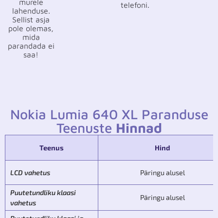
murele
telefoni.
lahenduse.
Sellist asja
pole olemas,
mida
parandada ei
saa!
Nokia Lumia 640 XL Paranduse
Teenuste
Hinnad
Teenus
Hind
LCD vahetus
Päringu alusel
Puutetundliku klaasi
Päringu alusel
vahetus