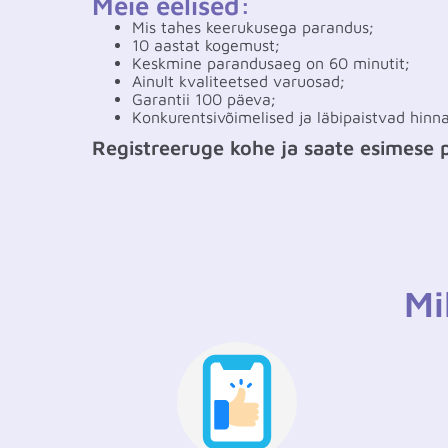
Meie eelised:
Mis tahes keerukusega parandus;
10 aastat kogemust;
Keskmine parandusaeg on 60 minutit;
Ainult kvaliteetsed varuosad;
Garantii 100 päeva;
Konkurentsivõimelised ja läbipaistvad hinn
Registreeruge kohe ja saate esimese
Mi