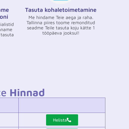
ame
Tasuta kohaletoimetamine
oni
Me hindame Teie aega ja raha.
Tallinna piires toome remonditud
alistid
seadme Teile tasuta koju kätte 1
anname
tööpäeva jooksul!
 tasuta
te
Hinnad
Helista