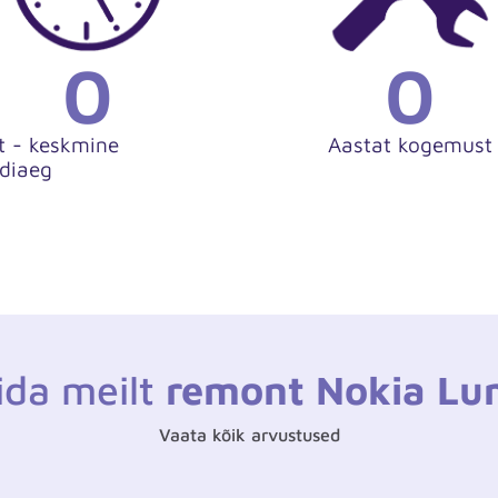
0
0
t - keskmine
Aastat kogemust
diaeg
lida meilt
remont Nokia Lu
Vaata kõik arvustused