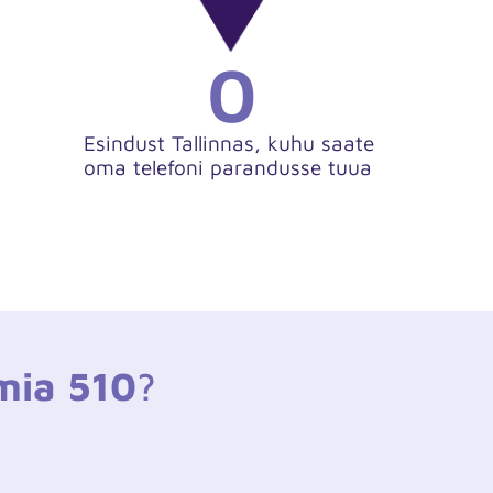
0
Esindust Tallinnas, kuhu saate
oma telefoni parandusse tuua
mia 510
?