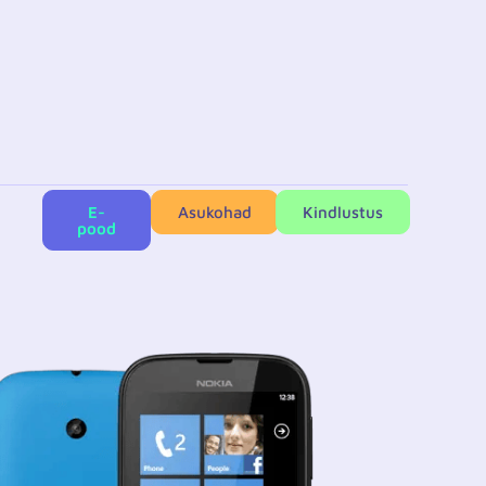
E-
Asukohad
Kindlustus
pood