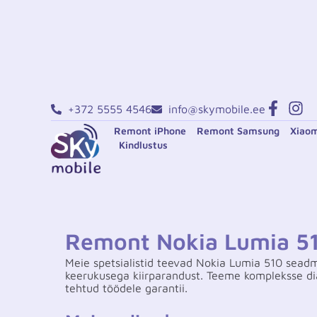
+372 5555 4546
info@skymobile.ee
Remont iPhone
Remont Samsung
Xiaom
Kindlustus
Remont Nokia Lumia 5
Meie spetsialistid teevad Nokia Lumia 510 seadm
keerukusega kiirparandust. Teeme kompleksse di
tehtud töödele garantii.