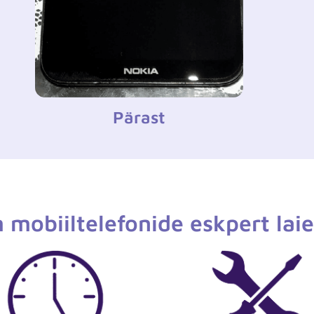
Pärast
m mobiiltelefonide eskpert la