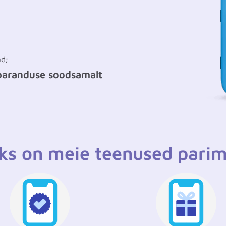
ad;
 paranduse soodsamalt
ks on meie teenused pari