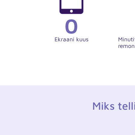
0
Ekraani kuus
Minuti
remon
Miks tel