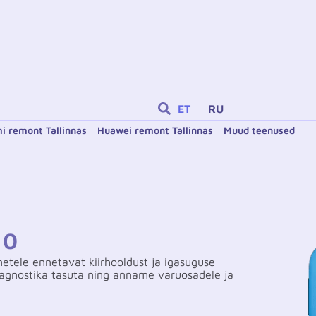
ET
RU
i remont Tallinnas
Huawei remont Tallinnas
Muud teenused
10
etele ennetavat kiirhooldust ja igasuguse
agnostika tasuta ning anname varuosadele ja