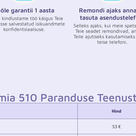
öle garantii 1 aasta
Remondi ajaks ann
tasuta asendustelef
 kindlustame töö käigus Teie
se salvestatud isikuandmete
Selleks ajaks, kui meie spetsi
konfidentsiaalsuse.
Teie seadet remondivad, 
Teile ajutiseks kasutamiseks
teise telefoni.
mia 510 Paranduse Teenus
Hind
53 €