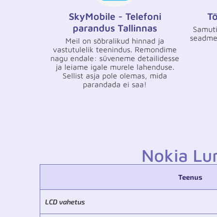
SkyMobile - Telefoni
Tö
parandus Tallinnas
Samuti
seadmes
Meil on sõbralikud hinnad ja
vastutulelik teenindus. Remondime
nagu endale: süveneme detailidesse
ja leiame igale murele lahenduse.
Sellist asja pole olemas, mida
parandada ei saa!
Nokia Lu
Teenus
LCD vahetus