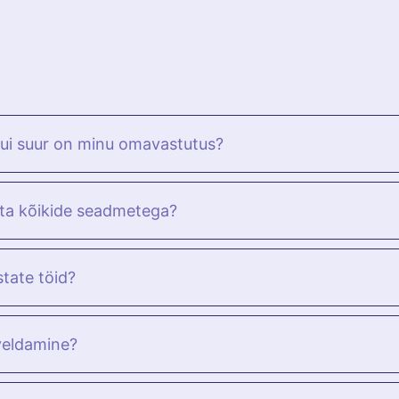
kui suur on minu omavastutus?
ata kõikide seadmetega?
state töid?
veldamine?