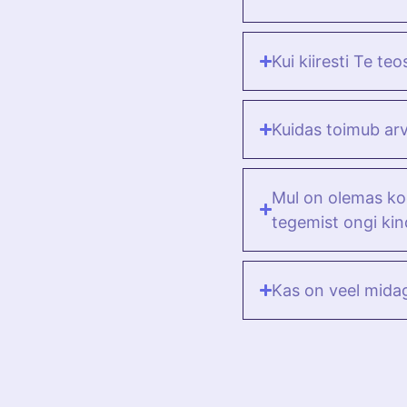
Kui kiiresti Te teo
Kuidas toimub ar
Mul on olemas kod
tegemist ongi ki
Kas on veel mida