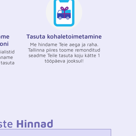
ame
Tasuta kohaletoimetamine
oni
Me hindame Teie aega ja raha.
Tallinna piires toome remonditud
alistid
seadme Teile tasuta koju kätte 1
anname
tööpäeva jooksul!
 tasuta
ste
Hinnad