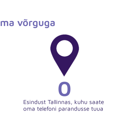
iema võrguga
0
Esindust Tallinnas, kuhu saate
oma telefoni parandusse tuua