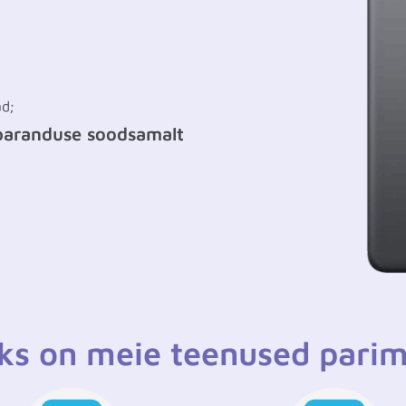
ad;
 paranduse soodsamalt
ks on meie teenused pari