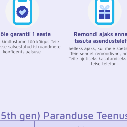
öle garantii 1 aasta
Remondi ajaks ann
tasuta asendustelef
 kindlustame töö käigus Teie
se salvestatud isikuandmete
Selleks ajaks, kui meie spetsi
konfidentsiaalsuse.
Teie seadet remondivad, 
Teile ajutiseks kasutamiseks
teise telefoni.
 (5th gen) Paranduse Teenu