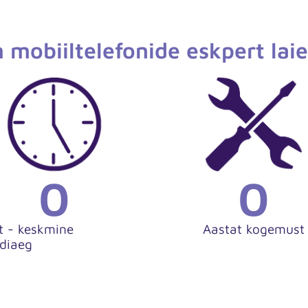
m mobiiltelefonide eskpert la
0
0
t - keskmine
Aastat kogemust
diaeg