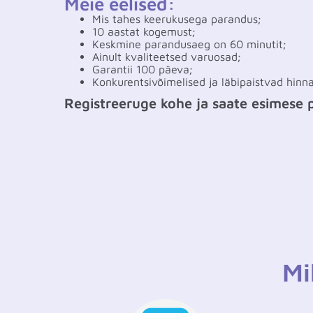
Meie eelised:
Mis tahes keerukusega parandus;
10 aastat kogemust;
Keskmine parandusaeg on 60 minutit;
Ainult kvaliteetsed varuosad;
Garantii 100 päeva;
Konkurentsivõimelised ja läbipaistvad hinn
Registreeruge kohe ja saate esimese
Mi