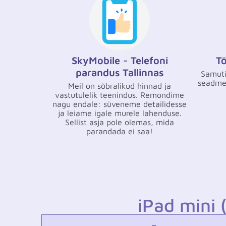
SkyMobile - Telefoni
Tö
parandus Tallinnas
Samuti
seadmes
Meil on sõbralikud hinnad ja
vastutulelik teenindus. Remondime
nagu endale: süveneme detailidesse
ja leiame igale murele lahenduse.
Sellist asja pole olemas, mida
parandada ei saa!
iPad mini