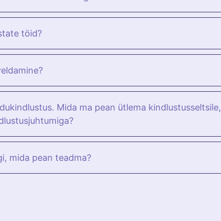
state töid?
veldamine?
ukindlustus. Mida ma pean ütlema kindlustusseltsile,
ndlustusjuhtumiga?
gi, mida pean teadma?