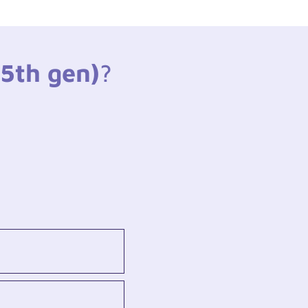
(5th gen)
?