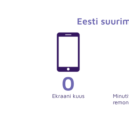
Eesti suuri
0
Ekraani kuus
Minuti
remon