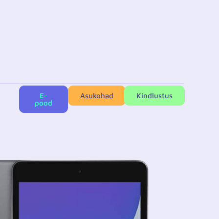
E-
Asukohad
Kindlustus
pood