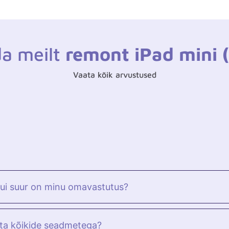
da meilt
remont iPad mini 
Vaata kõik arvustused
kui suur on minu omavastutus?
ata kõikide seadmetega?