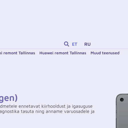
ET
RU
i remont Tallinnas
Huawei remont Tallinnas
Muud teenused
gen)
admetele ennetavat kiirhooldust ja igasuguse
agnostika tasuta ning anname varuosadele ja